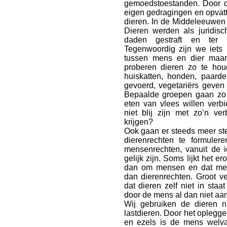
gemoedstoestanden. Door d
eigen gedragingen en opvatt
dieren. In de Middeleeuwen
Dieren werden als juridis
daden gestraft en ter 
Tegenwoordig zijn we iets 
tussen mens en dier maar
proberen dieren zo te houd
huiskatten, honden, paard
gevoerd, vegetariërs geven 
Bepaalde groepen gaan zo v
eten van vlees willen verb
niet blij zijn met zo’n ve
krijgen?
Ook gaan er steeds meer s
dierenrechten te formulere
mensenrechten, vanuit de 
gelijk zijn. Soms lijkt het
dan om mensen en dat mens
dan dierenrechten. Groot ve
dat dieren zelf niet in sta
door de mens al dan niet aa
Wij gebruiken de dieren n
lastdieren. Door het opleg
en ezels is de mens welva