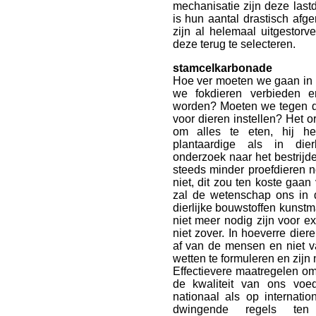
mechanisatie zijn deze last
is hun aantal drastisch af
zijn al helemaal uitgesto
deze terug te selecteren.
stamcelkarbonade
Hoe ver moeten we gaan in 
we fokdieren verbieden 
worden? Moeten we tegen di
voor dieren instellen? Het 
om alles te eten, hij he
plantaardige als in dier
onderzoek naar het bestrijde
steeds minder proefdieren
niet, dit zou ten koste gaa
zal de wetenschap ons in 
dierlijke bouwstoffen kunst
niet meer nodig zijn voor e
niet zover. In hoeverre die
af van de mensen en niet va
wetten te formuleren en zijn 
Effectievere maatregelen om
de kwaliteit van ons voe
nationaal als op internat
dwingende regels ten