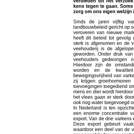
verbieden tot het verzoe
kens tegen te gaan. Soms l
zorg om ons eigen welzijn 
Sinds de jaren vijftig 
landbouwbeleid gericht op s
veroveren van nieuwe mark
heeft dit beleid tot gevolg
sterk is afgenomen en de v
veehouderij is de afgelope
geworden. Onder druk van 
veehouders gedwongen o
Hierdoor zijn de omstan
worden en de kwaliteit
bewegingsvrijheid van vark
zij krijgen groeihormonen
toevoegingen toegediend om
mens en dier wordt hierdoor
het vlees gaan er sterk doo
ook nog water toegevoegd om
In Nederland is ten opzic
een enorme concentratie va
export. Van de drie varkens
Deze export gebeurt vaak
waardoor een deel van de v