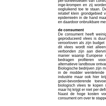
per-soneelsleden van contro
inge-krompen en zij worde
oogluikend toe te staan. 
relatief klein grondgebied 
epidemieën in de hand maar
en daardoor onbruikbare mes
de consument
De consument heeft weinig
geproduceerd vlees is duu
veroorloven als zijn budget
dit vlees wordt niet alle
verbonden zijn aan diervr
manier waarop Europese s
bedragen profiteren voor
alternatieve landbouw ontvan
Biologische bedrijven zijn 
in de modder wentelende v
industrie maar ook hier k
groei-bevorderende toevo
biologisch vlees te kopen 
maar hij krijgt er niet per de
Naast de hoge kosten vo
consument om over te stappe